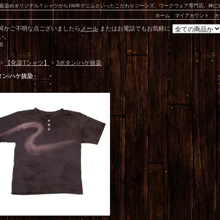
藍染めオリジナルＴシャツから100年デニムといったこだわりジーンズ、ワークウェア専門店。神
ホーム
マイアカウント
カ
何かご不明な点ございましたら
メール
またはお電話でもお気軽に
い。
08
>
【化染Tシャツ】
>
3ボタン/ハケ抜染
タン/ハケ抜染