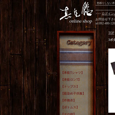
色移りしない本
>>>
ログイン
お問合せ下さ
tel:092-400-12
TOP
3ボ
【本藍Tシャツ】
【本藍ロンT】
【トップス】
【藍染め子供服】
【作務衣】
【ボトムス】
【その他】