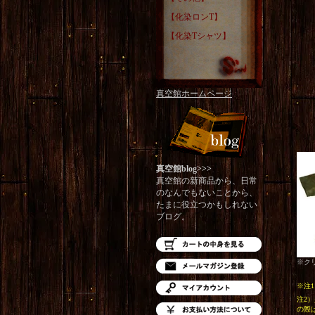
【化染ロンT】
【化染Tシャツ】
真空館ホームページ
真空館blog>>>
真空館の新商品から、日常
のなんでもないことから、
たまに役立つかもしれない
ブログ。
※ク
※注
注2
の際