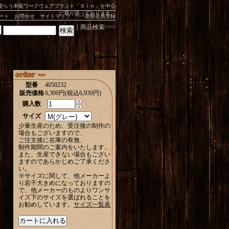
に逆らう本藍ワークウェアブランド「Ｓｉｎ」を中心
に取り扱っております。
ート
お問合せ
サイトマップ
>>>新規会員登録
｜商品検索>>>
型番
4050232
販売価格
6,300円(税込6,930円)
購入数
サイズ
少量生産のため、受注後の制作の
場合もございますので、
ご注文後に在庫の有無、
制作期間のご案内をいたします。
また、生産できない場合もござい
ますのであらかじめご了承くださ
い。
※サイズに関して、他メーカーよ
り若干大きめになっておりますの
で、他メーカーのものよりワンサ
イズ下のサイズを選ばれることを
お勧めしています。
サイズ一覧表