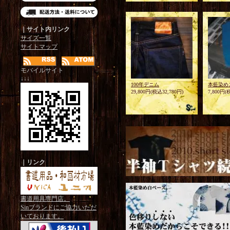
｜サイト内リンク
サイズ一覧
サイトマップ
モバイルサイト
↓↓↓
100年デニム
本藍染め
29,800円(税込32,780円)
7,800円(
｜リンク
書道用具専門店。
Sinブランドにご協力いただ
いております。