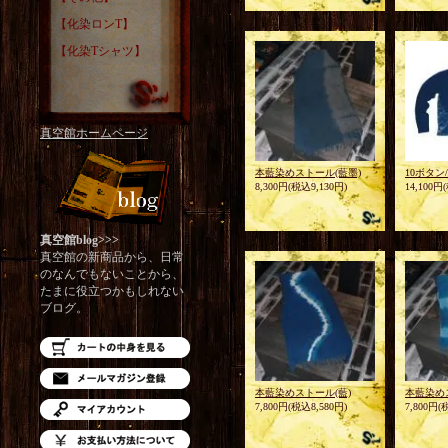
【化染ロンT】
【化染Tシャツ】
真空館ホームページ
本藍染めストール(藍墨)
10ボタン
8,300円(税込9,130円)
14,100円
真空館blog>>>
真空館の新商品から、日常
のなんでもないことから、
たまに役立つかもしれない
ブログ。
本藍染めストール(藍)
本藍染め
7,800円(税込8,580円)
7,800円(