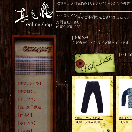
色移りしない本藍染めオリジナルＴシャツから100年
>>>
ログイン
何かご不明な点ございましたら
メ
お問合せ下さい。
tel:092-400-1208
｜お知らせ
【100年デニム】サイズ揃っています
｜おすす
【本藍Tシャツ】
【本藍ロンT】
【トップス】
【藍染め子供服】
【作務衣】
100年デニム（墨染）
3ボタン/
34,800円(税込38,280円)
11,500円
【ボトムス】
【その他】