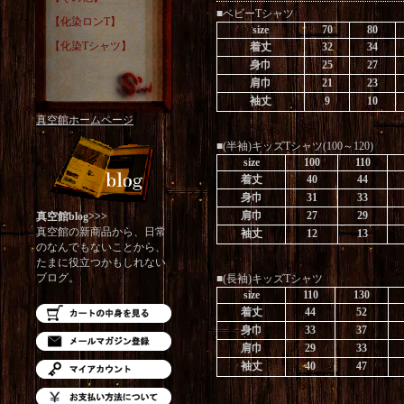
■ベビーTシャツ
【化染ロンT】
size
70
80
【化染Tシャツ】
着丈
32
34
身巾
25
27
肩巾
21
23
袖丈
9
10
真空館ホームページ
■(半袖)キッズTシャツ(100～120)
size
100
110
着丈
40
44
身巾
31
33
肩巾
27
29
真空館blog>>>
真空館の新商品から、日常
袖丈
12
13
のなんでもないことから、
たまに役立つかもしれない
ブログ。
■(長袖)キッズTシャツ
size
110
130
着丈
44
52
身巾
33
37
肩巾
29
33
袖丈
40
47