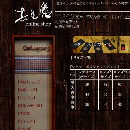
色移りしない本藍染めオリジナルＴシャツから100年
>>>
ログイン
何かご不明な点ございましたら
メ
お問合せ下さい。
tel:092-400-1208
｜サイズ一覧
Tシャツ・ポロシャツ・スエット
レディース
メンズS
メンズM
size
（ボーイズ）
サイズ
サイズ
【本藍Tシャツ】
着
58
62
67
丈
【本藍ロンT】
身
44
50
53
巾
【トップス】
肩
38
44
46
【藍染め子供服】
巾
【作務衣】
【ボトムス】
【その他】